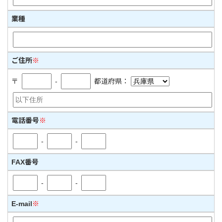
業種
ご住所
※
〒
-
都道府県：
電話番号
※
-
-
FAX番号
-
-
E-mail
※