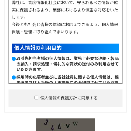
弊社は、高度情報化社会において、守られるべき情報が確
実に保護されるよう、業務におけるより慎重な対応をいた
します。
今後とも社会と皆様の信頼にお応えできるよう、個人情報
保護・管理に取り組んでまいります。
個人情報の利用目的
取引先担当者様の個人情報は、業務上必要な連絡・製品
の納入・請求処理・儀礼的な賀状の送付のみ利用させて
いただきます。
採用時の応募者並びに当社社員に関する個人情報は、採
用選考又は入社後の人事管理にのみ利用させていただき
ます。
当社はお客様に関する個人情報並びに採用・人事管理に
個人情報の保護方針に同意する
関わる個人情報を収集・利用及び提供するにあたり、事
前にその利用目的を明らかにし、目的以外での用途には
一切使用いたしません。
当社は、個人情報保護に関する法令、国が定める指針お
よびその他の規範を遵守いたします。