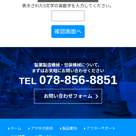
当社はあらゆる対策を講じ、個人情報を安全に管理し、
表示された5文字の英数字を入力してください。
個人情報への不正アクセス、個人情報の漏洩、滅失また
は毀損の予防並びに是正に努めます。
当社は、個人情報保護マネジメントシステムを継続的改
善に努めます。
当社は、個人情報保護マネジメントシステムの苦情及び
相談への対応をいたします。
個人情報のお問い合わせ窓口
製菓製造機械・包装機械について、
株式会社アマギ 電話：078-856−8851
まずはお気軽にお問い合わせください
078-856-8851
〒657−0026 神戸市灘区弓木町２丁目２番３号
TEL
E-mail :
info@amagi-inc.co.jp
お問い合わせフォーム
ホーム
アマギの技術
製品案内
アフターサポート